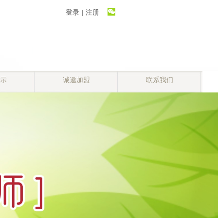
登录
|
注册
4001-035-036
示
诚邀加盟
联系我们